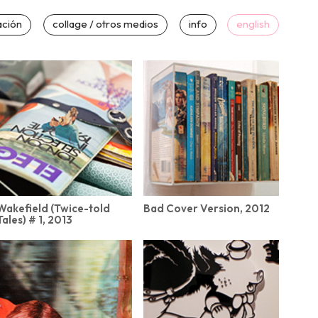
ación
collage / otros medios
info
english
Wakefield (Twice-told
Bad Cover Version, 2012
Tales) # 1, 2013