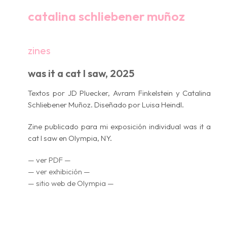
catalina schliebener muñoz
zines
was it a cat I saw, 2025
Textos por JD Pluecker, Avram Finkelstein y Catalina
Schliebener Muñoz. Diseñado por Luisa Heindl.
Zine publicado para mi exposición individual
was it a
cat I saw
en Olympia, NY.
— ver PDF —
— ver exhibición —
— sitio web de Olympia —