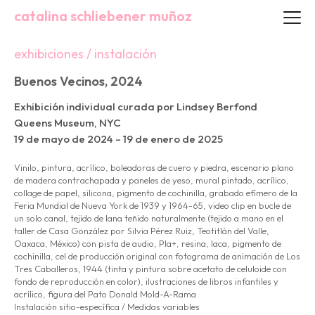
catalina schliebener muñoz
exhibiciones / instalación
Buenos Vecinos, 2024
Exhibición individual curada por Lindsey Berfond
Queens Museum, NYC
19 de mayo de 2024 – 19 de enero de 2025
Vinilo, pintura, acrílico, boleadoras de cuero y piedra, escenario plano
de madera contrachapada y paneles de yeso, mural pintado, acrílico,
collage de papel, silicona, pigmento de cochinilla, grabado efímero de la
Feria Mundial de Nueva York de 1939 y 1964-65, video clip en bucle de
un solo canal, tejido de lana teñido naturalmente (tejido a mano en el
taller de Casa González por Silvia Pérez Ruiz, Teotitlán del Valle,
Oaxaca, México) con pista de audio, Pla+, resina, laca, pigmento de
cochinilla, cel de producción original con fotograma de animación de Los
Tres Caballeros, 1944 (tinta y pintura sobre acetato de celuloide con
fondo de reproducción en color), ilustraciones de libros infantiles y
acrílico, figura del Pato Donald Mold-A-Rama
Instalación sitio-específica / Medidas variables